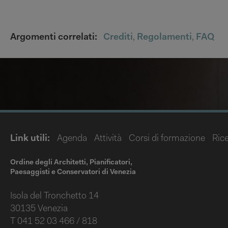
Argomenti correlati:
Crediti
,
Regolamenti
,
FAQ
Link utili:
Agenda
Attività
Corsi di formazione
Rice
Ordine degli Architetti, Pianificatori,
Paesaggisti e Conservatori di Venezia
Isola del Tronchetto 14
30135 Venezia
T 041 52 03 466 / 818