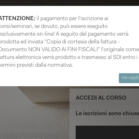
ATTENZIONE:
il pagamento per l'iscrizione ai
corsi/seminari, se dovuto, può essere eseguito
esclusivamente on-line! A seguito del pagamento verrà
fessione
Formazione
Attività
Tirocinio
Commi
prodotta ed inviata "Copia di cortesia della fattura -
Documento NON VALIDO AI FINI FISCALI" l'originale come
fattura elettronica verrà prodotto e trasmesso al SDI entro i
termini previsti dalla normativa.
Ho capit
ACCEDI AL CORSO
Le iscrizioni sono chius
i tre seminari in