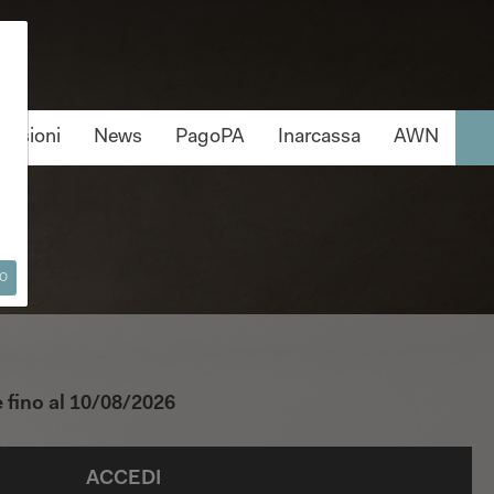
ssioni
News
PagoPA
Inarcassa
AWN
o
e fino al 10/08/2026
ACCEDI